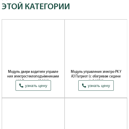
ЭТОЙ КАТЕГОРИИ
Модуль двери водителя управле
Модуль управления электро-РК У
ния электростеклоподъёмниками
АЗ Патриот (с обогревом сидени
УАЗ Патриот с 05.2012г.
й) 56.3769
узнать цену
узнать цену
Производитель: ЭЛКАР НПП (Москва)
Производитель: АВАР (Псков)