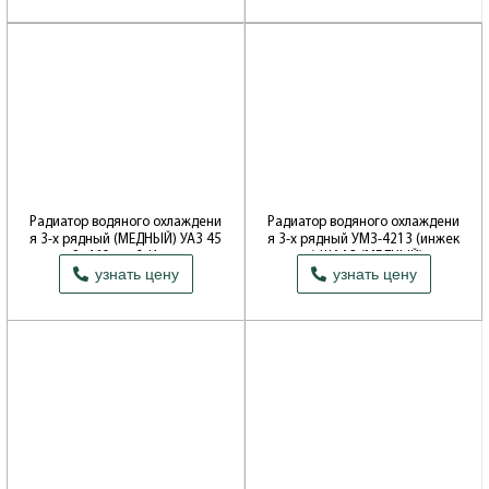
Автоагрегатный завод
Радиатор водяного охлаждени
Радиатор водяного охлаждени
я 3-х рядный (МЕДНЫЙ) УАЗ 45
я 3-х рядный УМЗ-4213 (инжек
2, 469 карб. Иран
т.) ШААЗ (МЕДНЫЙ)
узнать цену
узнать цену
Производитель: Компания "СТАМОС"
Производитель: Шадринский
Автоагрегатный завод