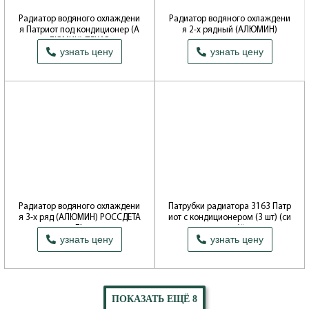
Радиатор водяного охлаждени
Радиатор водяного охлаждени
я Патриот под кондиционер (А
я 2-х рядный (АЛЮМИН)
ЛЮМИН) ПЕКАР
Производитель: Bautler
узнать цену
узнать цену
Производитель: Топливные системы
(С.-Петербург)
Радиатор водяного охлаждени
Патрубки радиатора 3163 Патр
я 3-х ряд (АЛЮМИН) РОССДЕТА
иот с кондиционером (3 шт) (си
ЛЬ
ликон)*
узнать цену
узнать цену
Производитель: РОССДЕТАЛЬ
Производитель: ТЕХНОПАРТНЕР
(Балаково)
ПОКАЗАТЬ ЕЩЁ 8