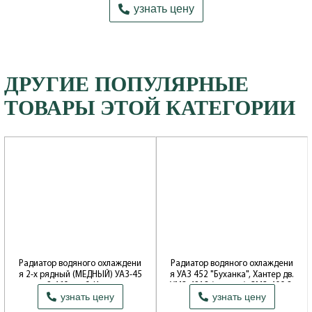
узнать цену
ДРУГИЕ ПОПУЛЯРНЫЕ
ТОВАРЫ ЭТОЙ КАТЕГОРИИ
Радиатор водяного охлаждени
Радиатор водяного охлаждени
я 2-х рядный (МЕДНЫЙ) УАЗ-45
я УАЗ 452 "Буханка", Хантер дв.
2,469 карб. Иран
УМЗ-4213 (инжект.), ЗМЗ-409 3-
узнать цену
узнать цену
х рядный МЕДНЫЙ (ШААЗ)
Производитель: Компания "СТАМОС"
Производитель: Шадринский