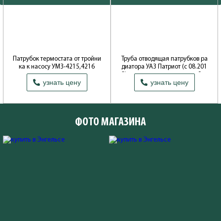
Патрубок термостата от тройни
Труба отводящая патрубков ра
ка к насосу УМЗ-4215,4216
диатора УАЗ Патриот (с 08.201
3) с отводом для расширит.бач
Производитель: ОАО Волжские
узнать цену
узнать цену
ка
моторы
Производитель: ОАО УАЗ
ФОТО МАГАЗИНА