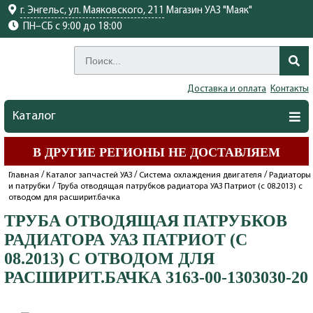
г. Энгельс, ул. Маяковского, 211
Магазин УАЗ "Маяк"
ПН–СБ с 9:00 до 18:00
Доставка и оплата
Контакты
Каталог
В ДРУГИЕ РЕГИОНЫ НЕ ДОСТАВЛЯЕМ
/
/
/
Главная
Каталог запчастей УАЗ
Система охлаждения двигателя
Радиаторы
/
и патрубки
Труба отводящая патрубков радиатора УАЗ Патриот (с 08.2013) с
отводом для расширит.бачка
ТРУБА ОТВОДЯЩАЯ ПАТРУБКОВ
РАДИАТОРА УАЗ ПАТРИОТ (С
08.2013) С ОТВОДОМ ДЛЯ
РАСШИРИТ.БАЧКА 3163-00-1303030-20