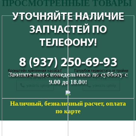
ПРОСМОТРЕННЫЕ ТОВАРЫ
УТОЧНЯЙТЕ НАЛИЧИЕ
ЗАПЧАСТЕЙ ПО
ТЕЛЕФОНУ!
8 (937) 250-69-93
Кронштейн крепления насоса Г
Патрубок термостата от тройни
Звоните нам с понедельника по субботу с
УР (с лев. кроншт. перед. опор
ка к насосу УМЗ-4178,421,421
9.00 до 18.00!
ы) УМЗ-4216
3,4218
узнать цену
узнать цену
Производитель: ОАО Волжские
Производитель: ОАО Волжские
моторы
моторы
Наличный, безналичный расчет, оплата
по карте