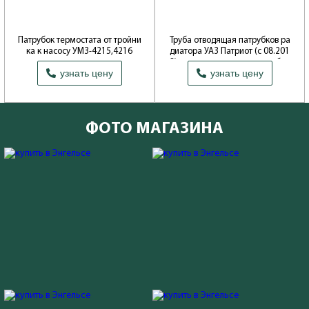
Патрубок термостата от тройни
Труба отводящая патрубков ра
ка к насосу УМЗ-4215,4216
диатора УАЗ Патриот (с 08.201
3) с отводом для расширит.бач
Производитель: ОАО Волжские
узнать цену
узнать цену
ка
моторы
Производитель: ОАО УАЗ
ФОТО МАГАЗИНА