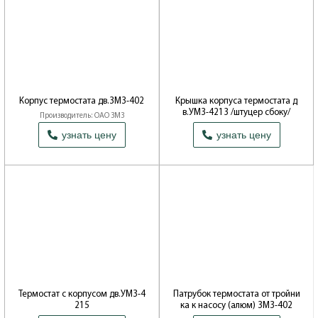
Корпус термостата дв.ЗМЗ-402
Крышка корпуса термостата д
в.УМЗ-4213 /штуцер сбоку/
Производитель: ОАО ЗМЗ
Производитель: ОАО Волжские
узнать цену
узнать цену
моторы
Термостат с корпусом дв.УМЗ-4
Патрубок термостата от тройни
215
ка к насосу (алюм) ЗМЗ-402