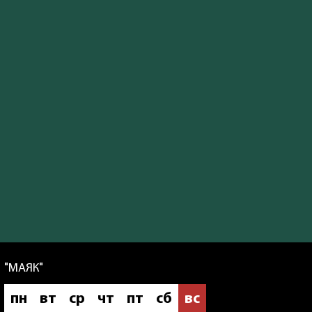
"МАЯК"
пн
вт
ср
чт
пт
сб
вс