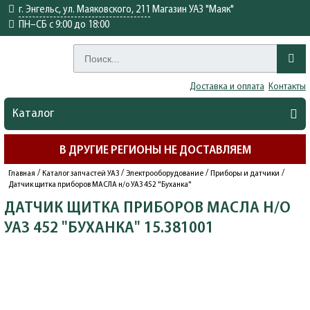
г. Энгельс, ул. Маяковского, 211
Магазин УАЗ "Маяк"
ПН–СБ с 9:00 до 18:00
Доставка и оплата
Контакты
Каталог
В ДРУГИЕ РЕГИОНЫ НЕ ДОСТАВЛЯЕМ
/
/
/
/
Главная
Каталог запчастей УАЗ
Электрооборудование
Приборы и датчики
Датчик щитка приборов МАСЛА н/о УАЗ 452 "Буханка"
ДАТЧИК ЩИТКА ПРИБОРОВ МАСЛА Н/О
УАЗ 452 "БУХАНКА" 15.381001