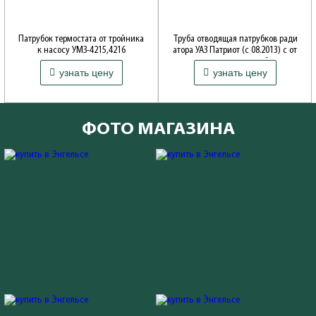
Патрубок термостата от тройника
Труба отводящая патрубков ради
к насосу УМЗ-4215,4216
атора УАЗ Патриот (с 08.2013) с от
водом для расширит.бачка
Производитель: ОАО Волжские моторы
узнать цену
узнать цену
Производитель: ОАО УАЗ
ФОТО МАГАЗИНА