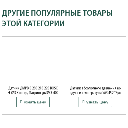
ДРУГИЕ ПОПУЛЯРНЫЕ ТОВАРЫ
ЭТОЙ КАТЕГОРИИ
Датчик ДМРВ 0 280 218 220 BOSC
Датчик абсолютного давления во
H УАЗ Хантер, Патриот дв.ЗМЗ-409
здуха и температуры УАЗ 452 "Бух
ЕВРО-3
анка", Хантер, Патриот с дв. ЗМЗ-
узнать цену
узнать цену
409 ЕВРО-4 (Bosch 0 261 230 217)
Производитель: BOSCH, Германия
Производитель: BOSCH, Германия