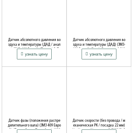
Датчик абсолютного давления во
Датчик абсолютного давления во
здуха и температуры (ДАД / анал
здуха и температуры (ДАД) (ЗМЗ-
ог) (ЗМЗ-409 Евро 4) (Пекар / С. Пе
409 Евро 4) (Bosch Германия 0 261
узнать цену
узнать цену
тербург) 40905.3829010
230 217) 40905.3829010
Датчик фазы (положения распре
Датчик скорости (без провода / м
делительного вала) (ЗМЗ 409 Евро
еханическая РК / посадка 22 мм)
-3) (Пекар Санкт-Петербург) 4090
Уаз Хантер (Ульяновск 345.3843) 3