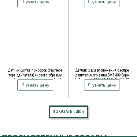
узнать цену
узнать цену
4-3847000
151-95-3843010-10
Датчик щитка приборов (темпера
Датчик фазы (положения распре
тура двигателя) (нового образца/
делительного вала) ЗМЗ 409 Евро
карбюраторный двигатель) Уаз Ха
2 (Bosch / 0 232 103 006) 406.38470
узнать цену
узнать цену
нтер, Буханка (Автоприбор Влади
50-06
мир 14.3807010) 22069-3807010
ПОКАЗАТЬ ЕЩЁ 8