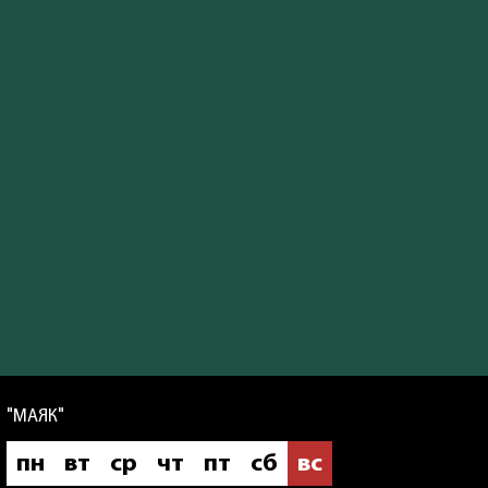
"МАЯК"
пн
вт
ср
чт
пт
сб
вс